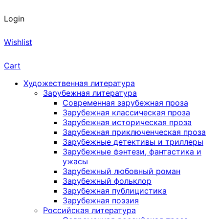
Login
Wishlist
Cart
Художественная литература
Зарубежная литература
Современная зарубежная проза
Зарубежная классическая проза
Зарубежная историческая проза
Зарубежная приключенческая проза
Зарубежные детективы и триллеры
Зарубежные фэнтези, фантастика и
ужасы
Зарубежный любовный роман
Зарубежный фольклор
Зарубежная публицистика
Зарубежная поэзия
Российская литература