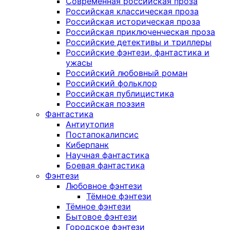
Современная российская проза
Российская классическая проза
Российская историческая проза
Российская приключенческая проза
Российские детективы и триллеры
Российские фэнтези, фантастика и
ужасы
Российский любовный роман
Российский фольклор
Российская публицистика
Российская поэзия
Фантастика
Антиутопия
Постапокалипсис
Киберпанк
Научная фантастика
Боевая фантастика
Фэнтези
Любовное фэнтези
Тёмное фэнтези
Тёмное фэнтези
Бытовое фэнтези
Городское фэнтези