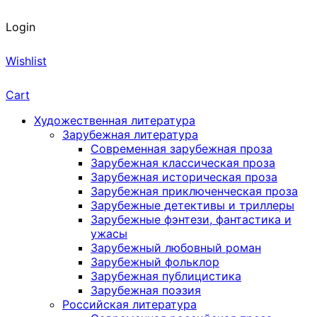
Login
Wishlist
Cart
Художественная литература
Зарубежная литература
Современная зарубежная проза
Зарубежная классическая проза
Зарубежная историческая проза
Зарубежная приключенческая проза
Зарубежные детективы и триллеры
Зарубежные фэнтези, фантастика и
ужасы
Зарубежный любовный роман
Зарубежный фольклор
Зарубежная публицистика
Зарубежная поэзия
Российская литература