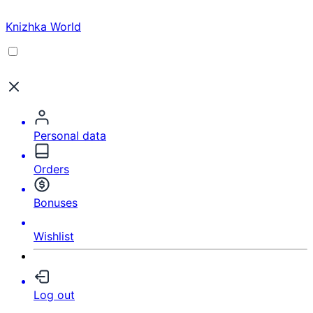
Knizhka World
Personal data
Orders
Bonuses
Wishlist
Log out