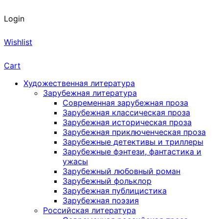
Login
Wishlist
Cart
Художественная литература
Зарубежная литература
Современная зарубежная проза
Зарубежная классическая проза
Зарубежная историческая проза
Зарубежная приключенческая проза
Зарубежные детективы и триллеры
Зарубежные фэнтези, фантастика и
ужасы
Зарубежный любовный роман
Зарубежный фольклор
Зарубежная публицистика
Зарубежная поэзия
Российская литература