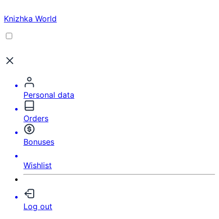
Knizhka World
Personal data
Orders
Bonuses
Wishlist
Log out