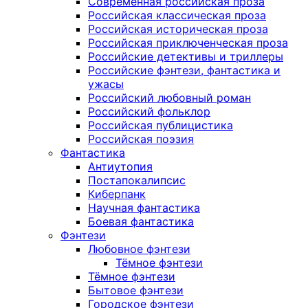
Современная российская проза
Российская классическая проза
Российская историческая проза
Российская приключенческая проза
Российские детективы и триллеры
Российские фэнтези, фантастика и
ужасы
Российский любовный роман
Российский фольклор
Российская публицистика
Российская поэзия
Фантастика
Антиутопия
Постапокалипсис
Киберпанк
Научная фантастика
Боевая фантастика
Фэнтези
Любовное фэнтези
Тёмное фэнтези
Тёмное фэнтези
Бытовое фэнтези
Городское фэнтези