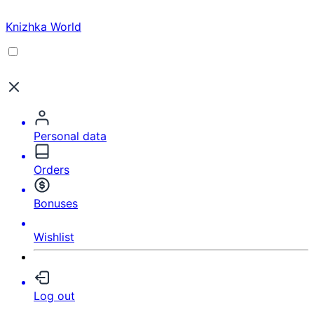
Knizhka World
Personal data
Orders
Bonuses
Wishlist
Log out