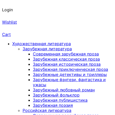
Login
Wishlist
Cart
Художественная литература
Зарубежная литература
Современная зарубежная проза
Зарубежная классическая проза
Зарубежная историческая проза
Зарубежная приключенческая проза
Зарубежные детективы и триллеры
Зарубежные фэнтези, фантастика и
ужасы
Зарубежный любовный роман
Зарубежный фольклор
Зарубежная публицистика
Зарубежная поэзия
Российская литература