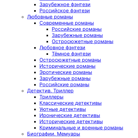
Зарубежное фэнтези
Российское фэнтези
Любовные романы
Современные романы
Российские романы
Зарубежные романы
Остросюжетные романы
Любовное фэнтези
Тёмное фэнтези
Остросюжетные романы
Исторические романы
Эротические романы
Зарубежные романы
Российские романы
Детектив. Триллер
Триллеры
Классические детективы
Уютные детективы
Иронические детективы
Исторические детективы
Криминальные и военные романы
Биографии. Мемуары