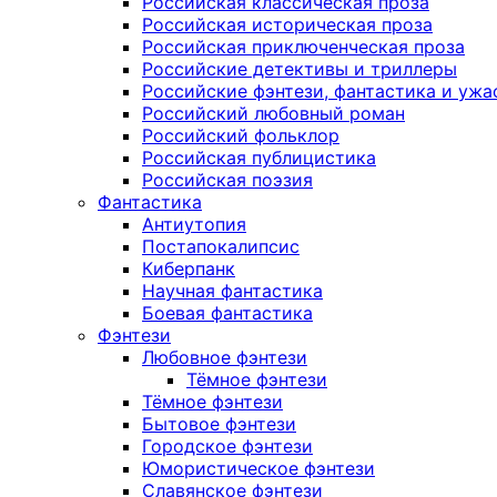
Российская классическая проза
Российская историческая проза
Российская приключенческая проза
Российские детективы и триллеры
Российские фэнтези, фантастика и ужа
Российский любовный роман
Российский фольклор
Российская публицистика
Российская поэзия
Фантастика
Антиутопия
Постапокалипсис
Киберпанк
Научная фантастика
Боевая фантастика
Фэнтези
Любовное фэнтези
Тёмное фэнтези
Тёмное фэнтези
Бытовое фэнтези
Городское фэнтези
Юмористическое фэнтези
Славянское фэнтези