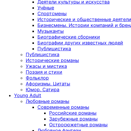
Деятели культуры и искусства
Учёные
Спортсмены
Исторические и общественные деятел
Бизнесмены. Истории компаний и брен
Музыканты
Биографические сборники
Биографии других известных людей
Публицистика
Публицистика
Исторические романы
Ужасы и мистика
Поэзия и стихи
Фольклор
Афоризмы. Цитаты
Юмор. Сатира
Young Adult
Любовные романы
Современные романы
Российские романы
Зарубежные романы
Остросюжетные романы
Любовное фэнтези