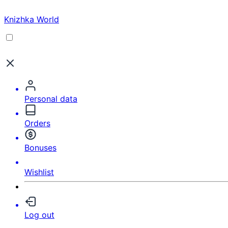
Knizhka World
Personal data
Orders
Bonuses
Wishlist
Log out