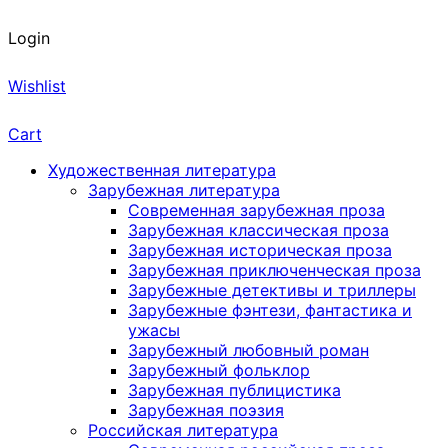
Login
Wishlist
Cart
Художественная литература
Зарубежная литература
Современная зарубежная проза
Зарубежная классическая проза
Зарубежная историческая проза
Зарубежная приключенческая проза
Зарубежные детективы и триллеры
Зарубежные фэнтези, фантастика и
ужасы
Зарубежный любовный роман
Зарубежный фольклор
Зарубежная публицистика
Зарубежная поэзия
Российская литература