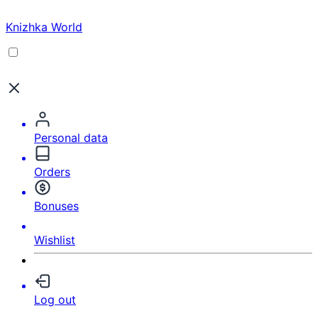
Knizhka World
Personal data
Orders
Bonuses
Wishlist
Log out