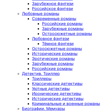
Зарубежное фэнтези
Российское фэнтези
Любовные романы
Современные романы
Российские романы
Зарубежные романы
Остросюжетные романы
Любовное фэнтези
Тёмное фэнтези
Остросюжетные романы
Исторические романы
Эротические романы
Зарубежные романы
Российские романы
Детектив. Триллер
Триллеры
Классические детективы
Уютные детективы
Иронические детективы
Исторические детективы
Криминальные и военные романы
Биографии. Мемуары