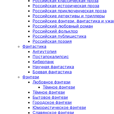
Российская классическая проза
Российская историческая проза
Российская приключенческая проза
Российские детективы и триллеры
Российские фэнтези, фантастика и ужа
Российский любовный роман
Российский фольклор
Российская публицистика
Российская поэзия
Фантастика
Антиутопия
Постапокалипсис
Киберпанк
Научная фантастика
Боевая фантастика
Фэнтези
Любовное фэнтези
Тёмное фэнтези
Тёмное фэнтези
Бытовое фэнтези
Городское фэнтези
Юмористическое фэнтези
Славянское фэнтези