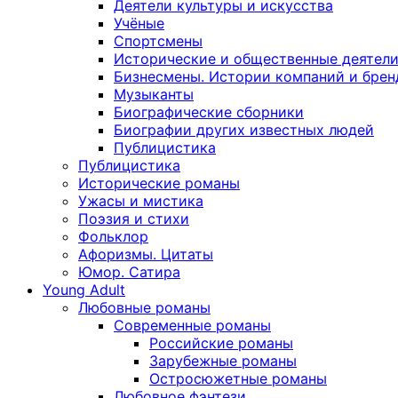
Деятели культуры и искусства
Учёные
Спортсмены
Исторические и общественные деятел
Бизнесмены. Истории компаний и брен
Музыканты
Биографические сборники
Биографии других известных людей
Публицистика
Публицистика
Исторические романы
Ужасы и мистика
Поэзия и стихи
Фольклор
Афоризмы. Цитаты
Юмор. Сатира
Young Adult
Любовные романы
Современные романы
Российские романы
Зарубежные романы
Остросюжетные романы
Любовное фэнтези