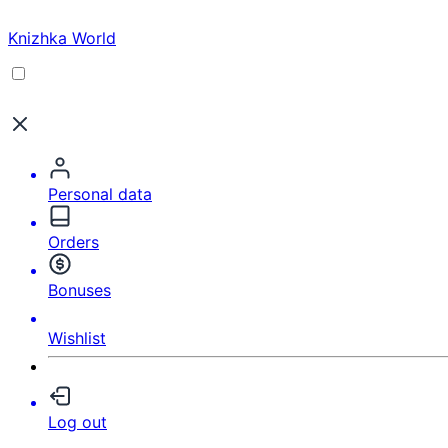
Knizhka World
Personal data
Orders
Bonuses
Wishlist
Log out