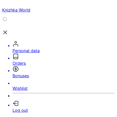
Knizhka World
Personal data
Orders
Bonuses
Wishlist
Log out