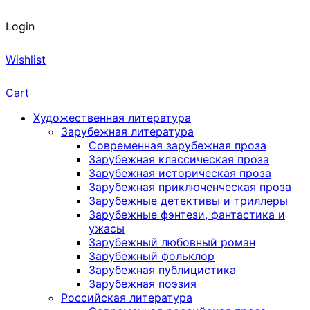
Login
Wishlist
Cart
Художественная литература
Зарубежная литература
Современная зарубежная проза
Зарубежная классическая проза
Зарубежная историческая проза
Зарубежная приключенческая проза
Зарубежные детективы и триллеры
Зарубежные фэнтези, фантастика и
ужасы
Зарубежный любовный роман
Зарубежный фольклор
Зарубежная публицистика
Зарубежная поэзия
Российская литература