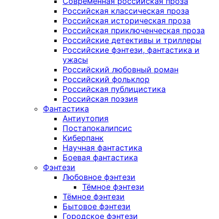
Современная российская проза
Российская классическая проза
Российская историческая проза
Российская приключенческая проза
Российские детективы и триллеры
Российские фэнтези, фантастика и
ужасы
Российский любовный роман
Российский фольклор
Российская публицистика
Российская поэзия
Фантастика
Антиутопия
Постапокалипсис
Киберпанк
Научная фантастика
Боевая фантастика
Фэнтези
Любовное фэнтези
Тёмное фэнтези
Тёмное фэнтези
Бытовое фэнтези
Городское фэнтези