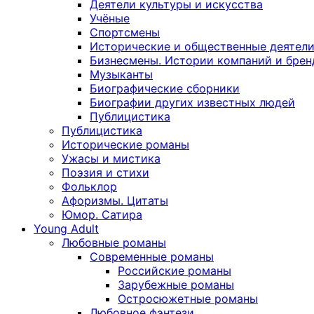
Деятели культуры и искусства
Учёные
Спортсмены
Исторические и общественные деятел
Бизнесмены. Истории компаний и брен
Музыканты
Биографические сборники
Биографии других известных людей
Публицистика
Публицистика
Исторические романы
Ужасы и мистика
Поэзия и стихи
Фольклор
Афоризмы. Цитаты
Юмор. Сатира
Young Adult
Любовные романы
Современные романы
Российские романы
Зарубежные романы
Остросюжетные романы
Любовное фэнтези