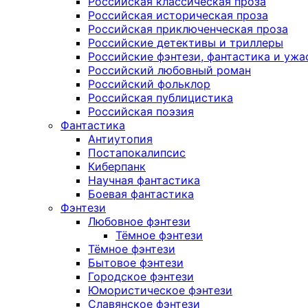
Российская классическая проза
Российская историческая проза
Российская приключенческая проза
Российские детективы и триллеры
Российские фэнтези, фантастика и ужа
Российский любовный роман
Российский фольклор
Российская публицистика
Российская поэзия
Фантастика
Антиутопия
Постапокалипсис
Киберпанк
Научная фантастика
Боевая фантастика
Фэнтези
Любовное фэнтези
Тёмное фэнтези
Тёмное фэнтези
Бытовое фэнтези
Городское фэнтези
Юмористическое фэнтези
Славянское фэнтези