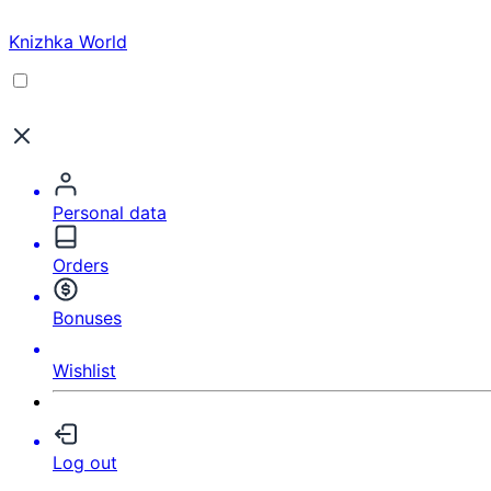
Knizhka World
Personal data
Orders
Bonuses
Wishlist
Log out