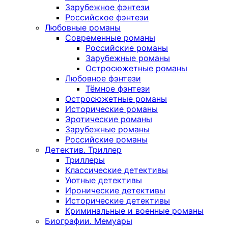
Зарубежное фэнтези
Российское фэнтези
Любовные романы
Современные романы
Российские романы
Зарубежные романы
Остросюжетные романы
Любовное фэнтези
Тёмное фэнтези
Остросюжетные романы
Исторические романы
Эротические романы
Зарубежные романы
Российские романы
Детектив. Триллер
Триллеры
Классические детективы
Уютные детективы
Иронические детективы
Исторические детективы
Криминальные и военные романы
Биографии. Мемуары