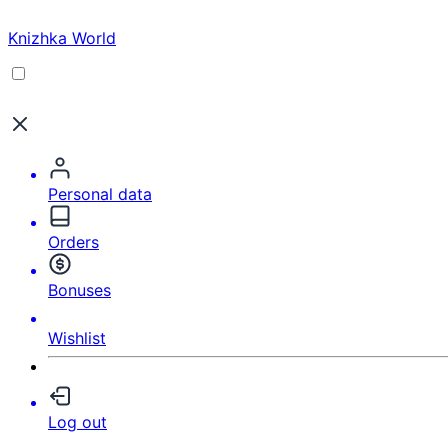
Knizhka World
Personal data
Orders
Bonuses
Wishlist
Log out