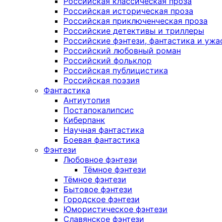
Российская классическая проза
Российская историческая проза
Российская приключенческая проза
Российские детективы и триллеры
Российские фэнтези, фантастика и ужа
Российский любовный роман
Российский фольклор
Российская публицистика
Российская поэзия
Фантастика
Антиутопия
Постапокалипсис
Киберпанк
Научная фантастика
Боевая фантастика
Фэнтези
Любовное фэнтези
Тёмное фэнтези
Тёмное фэнтези
Бытовое фэнтези
Городское фэнтези
Юмористическое фэнтези
Славянское фэнтези