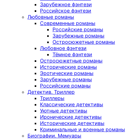
Зарубежное фэнтези
Российское фэнтези
Любовные романы
Современные романы
Российские романы
Зарубежные романы
Остросюжетные романы
Любовное фэнтези
Тёмное фэнтези
Остросюжетные романы
Исторические романы
Эротические романы
Зарубежные романы
Российские романы
Детектив. Триллер
Триллеры
Классические детективы
Уютные детективы
Иронические детективы
Исторические детективы
Криминальные и военные романы
Биографии. Мемуары