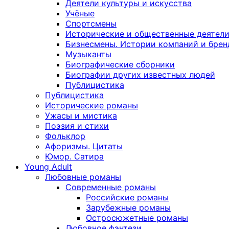
Деятели культуры и искусства
Учёные
Спортсмены
Исторические и общественные деятел
Бизнесмены. Истории компаний и брен
Музыканты
Биографические сборники
Биографии других известных людей
Публицистика
Публицистика
Исторические романы
Ужасы и мистика
Поэзия и стихи
Фольклор
Афоризмы. Цитаты
Юмор. Сатира
Young Adult
Любовные романы
Современные романы
Российские романы
Зарубежные романы
Остросюжетные романы
Любовное фэнтези