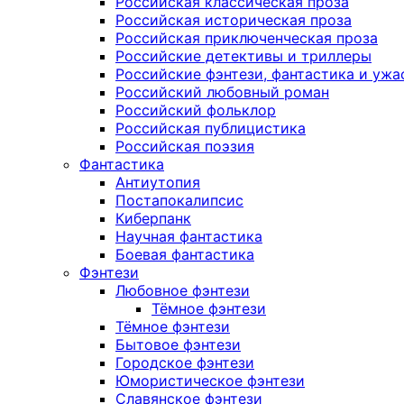
Российская классическая проза
Российская историческая проза
Российская приключенческая проза
Российские детективы и триллеры
Российские фэнтези, фантастика и ужа
Российский любовный роман
Российский фольклор
Российская публицистика
Российская поэзия
Фантастика
Антиутопия
Постапокалипсис
Киберпанк
Научная фантастика
Боевая фантастика
Фэнтези
Любовное фэнтези
Тёмное фэнтези
Тёмное фэнтези
Бытовое фэнтези
Городское фэнтези
Юмористическое фэнтези
Славянское фэнтези