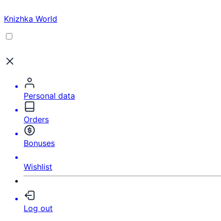
Knizhka World
Personal data
Orders
Bonuses
Wishlist
Log out