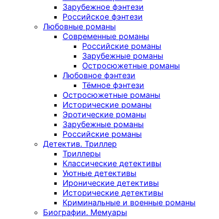
Зарубежное фэнтези
Российское фэнтези
Любовные романы
Современные романы
Российские романы
Зарубежные романы
Остросюжетные романы
Любовное фэнтези
Тёмное фэнтези
Остросюжетные романы
Исторические романы
Эротические романы
Зарубежные романы
Российские романы
Детектив. Триллер
Триллеры
Классические детективы
Уютные детективы
Иронические детективы
Исторические детективы
Криминальные и военные романы
Биографии. Мемуары