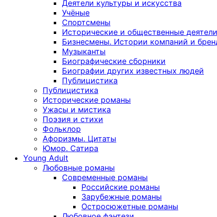
Деятели культуры и искусства
Учёные
Спортсмены
Исторические и общественные деятел
Бизнесмены. Истории компаний и брен
Музыканты
Биографические сборники
Биографии других известных людей
Публицистика
Публицистика
Исторические романы
Ужасы и мистика
Поэзия и стихи
Фольклор
Афоризмы. Цитаты
Юмор. Сатира
Young Adult
Любовные романы
Современные романы
Российские романы
Зарубежные романы
Остросюжетные романы
Любовное фэнтези