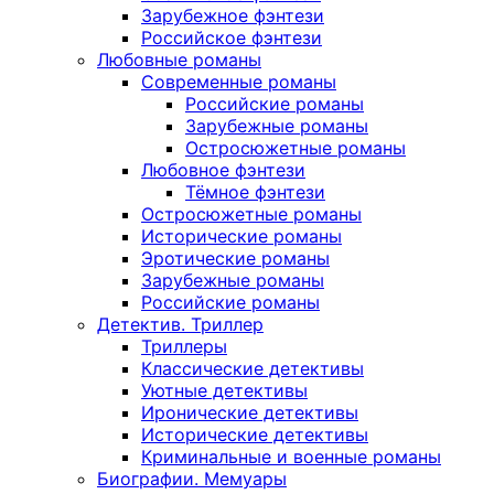
Зарубежное фэнтези
Российское фэнтези
Любовные романы
Современные романы
Российские романы
Зарубежные романы
Остросюжетные романы
Любовное фэнтези
Тёмное фэнтези
Остросюжетные романы
Исторические романы
Эротические романы
Зарубежные романы
Российские романы
Детектив. Триллер
Триллеры
Классические детективы
Уютные детективы
Иронические детективы
Исторические детективы
Криминальные и военные романы
Биографии. Мемуары