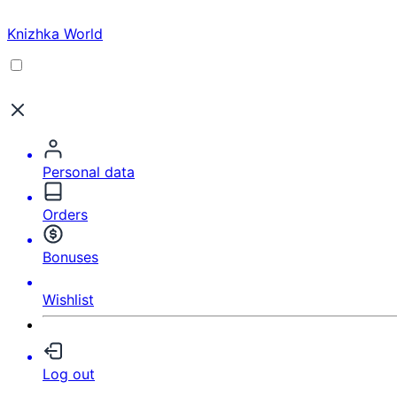
Knizhka World
Personal data
Orders
Bonuses
Wishlist
Log out