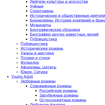
Деятели культуры и искусства
Учёные
Спортсмены
Исторические и общественные деятел
Бизнесмены. Истории компаний и брен
Музыканты
Биографические сборники
Биографии других известных людей
Публицистика
Публицистика
Исторические романы
Ужасы и мистика
Поэзия и стихи
Фольклор
Афоризмы. Цитаты
Юмор. Сатира
Young Adult
Любовные романы
Современные романы
Российские романы
Зарубежные романы
Остросюжетные романы
Любовное фэнтези