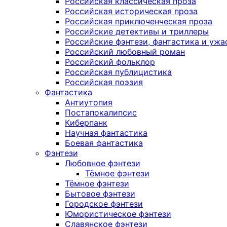
Российская классическая проза
Российская историческая проза
Российская приключенческая проза
Российские детективы и триллеры
Российские фэнтези, фантастика и ужа
Российский любовный роман
Российский фольклор
Российская публицистика
Российская поэзия
Фантастика
Антиутопия
Постапокалипсис
Киберпанк
Научная фантастика
Боевая фантастика
Фэнтези
Любовное фэнтези
Тёмное фэнтези
Тёмное фэнтези
Бытовое фэнтези
Городское фэнтези
Юмористическое фэнтези
Славянское фэнтези