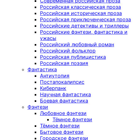
Современная российская проза
Российская классическая проза
Российская историческая проза
Российская приключенческая проза
Российские детективы и триллеры
Российские фэнтези, фантастика и
ужасы
Российский любовный роман
Российский фольклор
Российская публицистика
Российская поэзия
Фантастика
Антиутопия
Постапокалипсис
Киберпанк
Научная фантастика
Боевая фантастика
Фэнтези
Любовное фэнтези
Тёмное фэнтези
Тёмное фэнтези
Бытовое фэнтези
Городское фэнтези