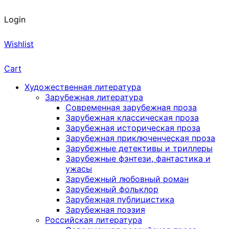
Login
Wishlist
Cart
Художественная литература
Зарубежная литература
Современная зарубежная проза
Зарубежная классическая проза
Зарубежная историческая проза
Зарубежная приключенческая проза
Зарубежные детективы и триллеры
Зарубежные фэнтези, фантастика и
ужасы
Зарубежный любовный роман
Зарубежный фольклор
Зарубежная публицистика
Зарубежная поэзия
Российская литература