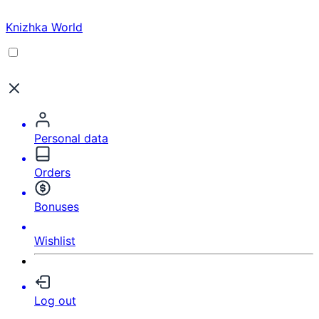
Knizhka World
Personal data
Orders
Bonuses
Wishlist
Log out