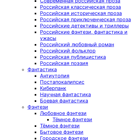
Современная российская проза
Российская классическая проза
Российская историческая проза
Российская приключенческая проза
Российские детективы и триллеры
Российские фэнтези, фантастика и
ужасы
Российский любовный роман
Российский фольклор
Российская публицистика
Российская поэзия
Фантастика
Антиутопия
Постапокалипсис
Киберпанк
Научная фантастика
Боевая фантастика
Фэнтези
Любовное фэнтези
Тёмное фэнтези
Тёмное фэнтези
Бытовое фэнтези
Городское фэнтези