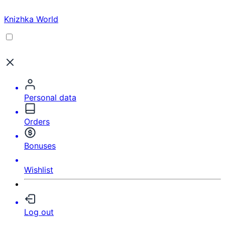
Knizhka World
Personal data
Orders
Bonuses
Wishlist
Log out