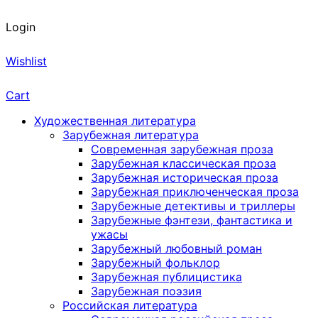
Login
Wishlist
Cart
Художественная литература
Зарубежная литература
Современная зарубежная проза
Зарубежная классическая проза
Зарубежная историческая проза
Зарубежная приключенческая проза
Зарубежные детективы и триллеры
Зарубежные фэнтези, фантастика и
ужасы
Зарубежный любовный роман
Зарубежный фольклор
Зарубежная публицистика
Зарубежная поэзия
Российская литература