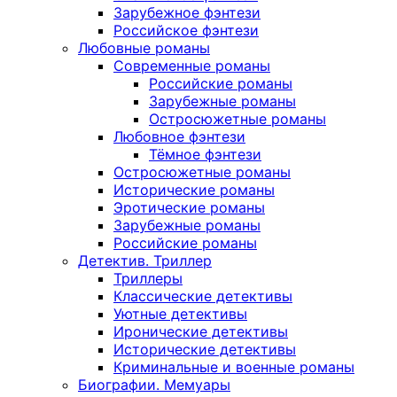
Зарубежное фэнтези
Российское фэнтези
Любовные романы
Современные романы
Российские романы
Зарубежные романы
Остросюжетные романы
Любовное фэнтези
Тёмное фэнтези
Остросюжетные романы
Исторические романы
Эротические романы
Зарубежные романы
Российские романы
Детектив. Триллер
Триллеры
Классические детективы
Уютные детективы
Иронические детективы
Исторические детективы
Криминальные и военные романы
Биографии. Мемуары