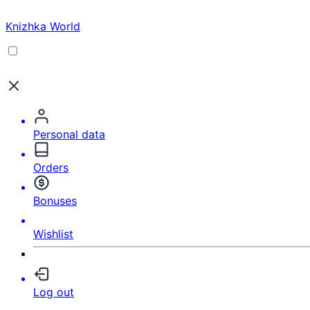
Knizhka World
Personal data
Orders
Bonuses
Wishlist
Log out