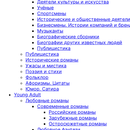
Деятели культуры и искусства
Учёные
Спортсмены
Исторические и общественные деятел
Бизнесмены. Истории компаний и брен
Музыканты
Биографические сборники
Биографии других известных людей
Публицистика
Публицистика
Исторические романы
Ужасы и мистика
Поэзия и стихи
Фольклор
Афоризмы. Цитаты
Юмор. Сатира
Young Adult
Любовные романы
Современные романы
Российские романы
Зарубежные романы
Остросюжетные романы
Любовное фэнтези