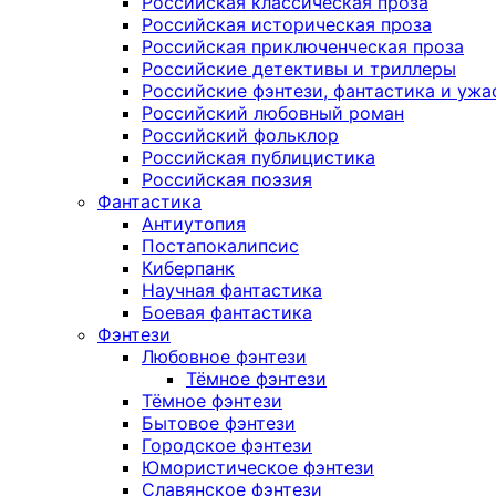
Российская классическая проза
Российская историческая проза
Российская приключенческая проза
Российские детективы и триллеры
Российские фэнтези, фантастика и ужа
Российский любовный роман
Российский фольклор
Российская публицистика
Российская поэзия
Фантастика
Антиутопия
Постапокалипсис
Киберпанк
Научная фантастика
Боевая фантастика
Фэнтези
Любовное фэнтези
Тёмное фэнтези
Тёмное фэнтези
Бытовое фэнтези
Городское фэнтези
Юмористическое фэнтези
Славянское фэнтези