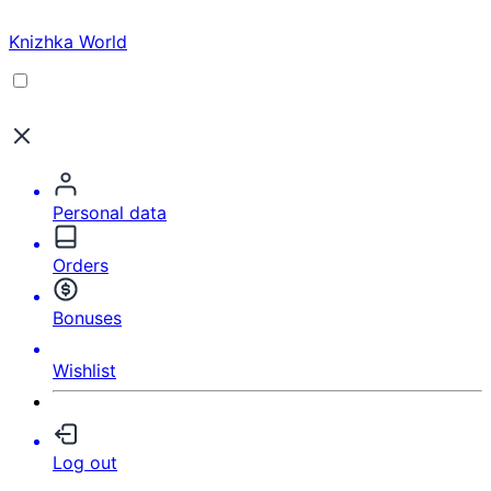
Knizhka World
Personal data
Orders
Bonuses
Wishlist
Log out