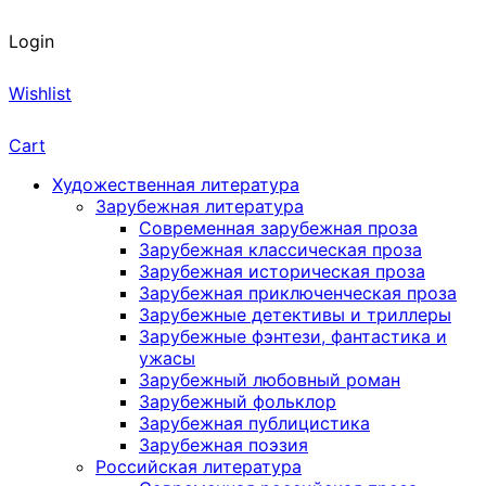
Login
Wishlist
Cart
Художественная литература
Зарубежная литература
Современная зарубежная проза
Зарубежная классическая проза
Зарубежная историческая проза
Зарубежная приключенческая проза
Зарубежные детективы и триллеры
Зарубежные фэнтези, фантастика и
ужасы
Зарубежный любовный роман
Зарубежный фольклор
Зарубежная публицистика
Зарубежная поэзия
Российская литература