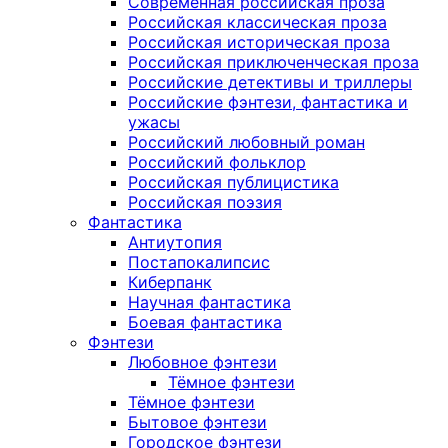
Современная российская проза
Российская классическая проза
Российская историческая проза
Российская приключенческая проза
Российские детективы и триллеры
Российские фэнтези, фантастика и
ужасы
Российский любовный роман
Российский фольклор
Российская публицистика
Российская поэзия
Фантастика
Антиутопия
Постапокалипсис
Киберпанк
Научная фантастика
Боевая фантастика
Фэнтези
Любовное фэнтези
Тёмное фэнтези
Тёмное фэнтези
Бытовое фэнтези
Городское фэнтези