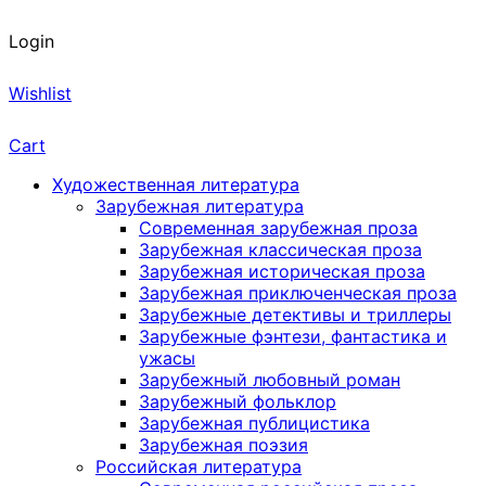
Login
Wishlist
Cart
Художественная литература
Зарубежная литература
Современная зарубежная проза
Зарубежная классическая проза
Зарубежная историческая проза
Зарубежная приключенческая проза
Зарубежные детективы и триллеры
Зарубежные фэнтези, фантастика и
ужасы
Зарубежный любовный роман
Зарубежный фольклор
Зарубежная публицистика
Зарубежная поэзия
Российская литература