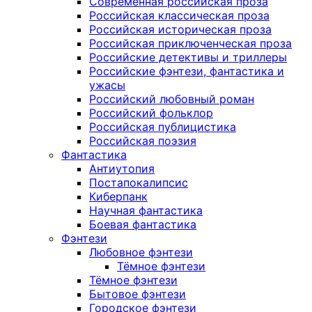
Современная российская проза
Российская классическая проза
Российская историческая проза
Российская приключенческая проза
Российские детективы и триллеры
Российские фэнтези, фантастика и
ужасы
Российский любовный роман
Российский фольклор
Российская публицистика
Российская поэзия
Фантастика
Антиутопия
Постапокалипсис
Киберпанк
Научная фантастика
Боевая фантастика
Фэнтези
Любовное фэнтези
Тёмное фэнтези
Тёмное фэнтези
Бытовое фэнтези
Городское фэнтези