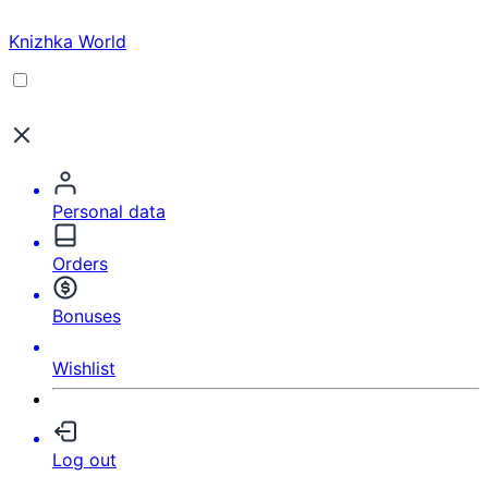
Knizhka World
Personal data
Orders
Bonuses
Wishlist
Log out