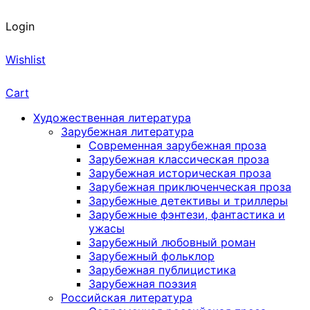
Login
Wishlist
Cart
Художественная литература
Зарубежная литература
Современная зарубежная проза
Зарубежная классическая проза
Зарубежная историческая проза
Зарубежная приключенческая проза
Зарубежные детективы и триллеры
Зарубежные фэнтези, фантастика и
ужасы
Зарубежный любовный роман
Зарубежный фольклор
Зарубежная публицистика
Зарубежная поэзия
Российская литература