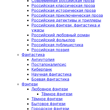
Современная российская проза
Российская классическая проза
Российская историческая проза
Российская приключенческая проза
Российские детективы и триллеры
Российские фэнтези, фантастика и
ужасы
Российский любовный роман
Российский фольклор
Российская публицистика
Российская поэзия
Фантастика
Антиутопия
Постапокалипсис
Киберпанк
Научная фантастика
Боевая фантастика
Фэнтези
Любовное фэнтези
Тёмное фэнтези
Тёмное фэнтези
Бытовое фэнтези
Городское фэнтези