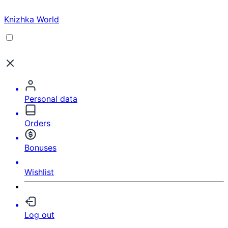
Knizhka World
Personal data
Orders
Bonuses
Wishlist
Log out