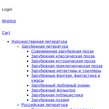
Login
Wishlist
Cart
Художественная литература
Зарубежная литература
Современная зарубежная проза
Зарубежная классическая проза
Зарубежная историческая проза
Зарубежная приключенческая проза
Зарубежные детективы и триллеры
Зарубежные фэнтези, фантастика и
ужасы
Зарубежный любовный роман
Зарубежный фольклор
Зарубежная публицистика
Зарубежная поэзия
Российская литература