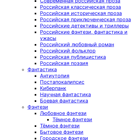
Современная российская проза
Российская классическая проза
Российская историческая проза
Российская приключенческая проза
Российские детективы и триллеры
Российские фэнтези, фантастика и
ужасы
Российский любовный роман
Российский фольклор
Российская публицистика
Российская поэзия
Фантастика
Антиутопия
Постапокалипсис
Киберпанк
Научная фантастика
Боевая фантастика
Фэнтези
Любовное фэнтези
Тёмное фэнтези
Тёмное фэнтези
Бытовое фэнтези
Городское фэнтези