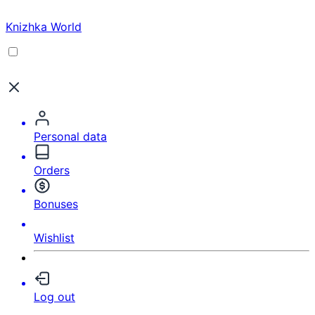
Knizhka World
Personal data
Orders
Bonuses
Wishlist
Log out