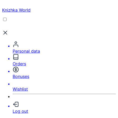
Knizhka World
Personal data
Orders
Bonuses
Wishlist
Log out