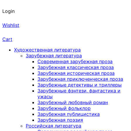
Login
Wishlist
Cart
Художественная литература
Зарубежная литература
Современная зарубежная проза
Зарубежная классическая проза
Зарубежная историческая проза
Зарубежная приключенческая проза
Зарубежные детективы и триллеры
Зарубежные фэнтези, фантастика и
ужасы
Зарубежный любовный роман
Зарубежный фольклор
Зарубежная публицистика
Зарубежная поэзия
Российская литература