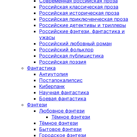
Современная российская проза
Российская классическая проза
Российская историческая проза
Российская приключенческая проза
Российские детективы и триллеры
Российские фэнтези, фантастика и
ужасы
Российский любовный роман
Российский фольклор
Российская публицистика
Российская поэзия
Фантастика
Антиутопия
Постапокалипсис
Киберпанк
Научная фантастика
Боевая фантастика
Фэнтези
Любовное фэнтези
Тёмное фэнтези
Тёмное фэнтези
Бытовое фэнтези
Городское фэнтези