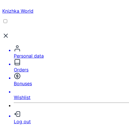
Knizhka World
Personal data
Orders
Bonuses
Wishlist
Log out