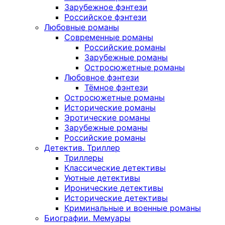
Зарубежное фэнтези
Российское фэнтези
Любовные романы
Современные романы
Российские романы
Зарубежные романы
Остросюжетные романы
Любовное фэнтези
Тёмное фэнтези
Остросюжетные романы
Исторические романы
Эротические романы
Зарубежные романы
Российские романы
Детектив. Триллер
Триллеры
Классические детективы
Уютные детективы
Иронические детективы
Исторические детективы
Криминальные и военные романы
Биографии. Мемуары