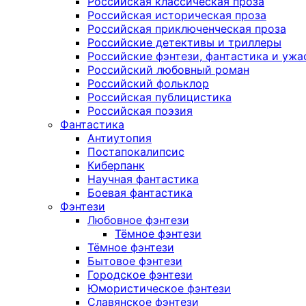
Российская классическая проза
Российская историческая проза
Российская приключенческая проза
Российские детективы и триллеры
Российские фэнтези, фантастика и ужа
Российский любовный роман
Российский фольклор
Российская публицистика
Российская поэзия
Фантастика
Антиутопия
Постапокалипсис
Киберпанк
Научная фантастика
Боевая фантастика
Фэнтези
Любовное фэнтези
Тёмное фэнтези
Тёмное фэнтези
Бытовое фэнтези
Городское фэнтези
Юмористическое фэнтези
Славянское фэнтези