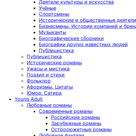
Деятели культуры и искусства
Учёные
Спортсмены
Исторические и общественные деятел
Бизнесмены. Истории компаний и брен
Музыканты
Биографические сборники
Биографии других известных людей
Публицистика
Публицистика
Исторические романы
Ужасы и мистика
Поэзия и стихи
Фольклор
Афоризмы. Цитаты
Юмор. Сатира
Young Adult
Любовные романы
Современные романы
Российские романы
Зарубежные романы
Остросюжетные романы
Любовное фэнтези