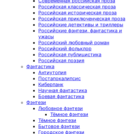
Современная российская проза
Российская классическая проза
Российская историческая проза
Российская приключенческая проза
Российские детективы и триллеры
Российские фэнтези, фантастика и
ужасы
Российский любовный роман
Российский фольклор
Российская публицистика
Российская поэзия
Фантастика
Антиутопия
Постапокалипсис
Киберпанк
Научная фантастика
Боевая фантастика
Фэнтези
Любовное фэнтези
Тёмное фэнтези
Тёмное фэнтези
Бытовое фэнтези
Городское фэнтези