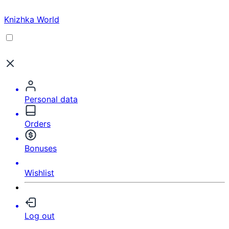
Knizhka World
Personal data
Orders
Bonuses
Wishlist
Log out