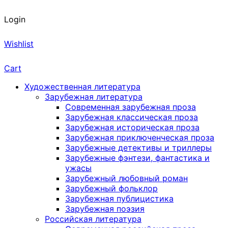
Login
Wishlist
Cart
Художественная литература
Зарубежная литература
Современная зарубежная проза
Зарубежная классическая проза
Зарубежная историческая проза
Зарубежная приключенческая проза
Зарубежные детективы и триллеры
Зарубежные фэнтези, фантастика и
ужасы
Зарубежный любовный роман
Зарубежный фольклор
Зарубежная публицистика
Зарубежная поэзия
Российская литература