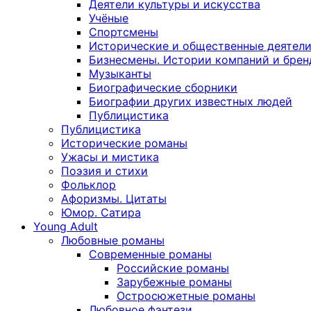
Деятели культуры и искусства
Учёные
Спортсмены
Исторические и общественные деятел
Бизнесмены. Истории компаний и брен
Музыканты
Биографические сборники
Биографии других известных людей
Публицистика
Публицистика
Исторические романы
Ужасы и мистика
Поэзия и стихи
Фольклор
Афоризмы. Цитаты
Юмор. Сатира
Young Adult
Любовные романы
Современные романы
Российские романы
Зарубежные романы
Остросюжетные романы
Любовное фэнтези