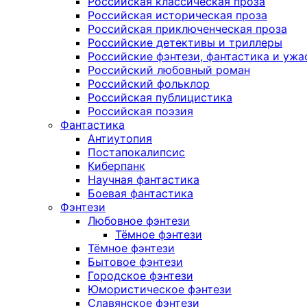
Российская классическая проза
Российская историческая проза
Российская приключенческая проза
Российские детективы и триллеры
Российские фэнтези, фантастика и ужа
Российский любовный роман
Российский фольклор
Российская публицистика
Российская поэзия
Фантастика
Антиутопия
Постапокалипсис
Киберпанк
Научная фантастика
Боевая фантастика
Фэнтези
Любовное фэнтези
Тёмное фэнтези
Тёмное фэнтези
Бытовое фэнтези
Городское фэнтези
Юмористическое фэнтези
Славянское фэнтези