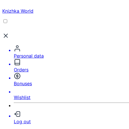
Knizhka World
Personal data
Orders
Bonuses
Wishlist
Log out