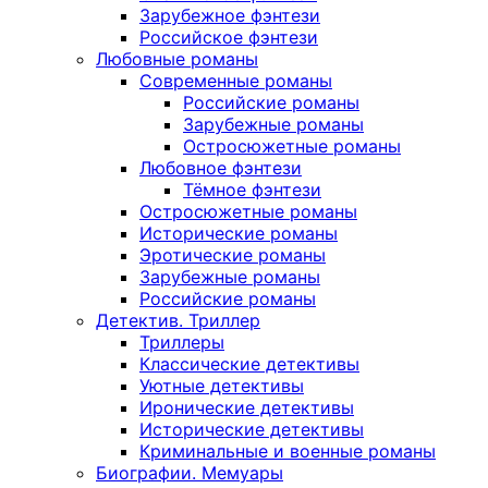
Зарубежное фэнтези
Российское фэнтези
Любовные романы
Современные романы
Российские романы
Зарубежные романы
Остросюжетные романы
Любовное фэнтези
Тёмное фэнтези
Остросюжетные романы
Исторические романы
Эротические романы
Зарубежные романы
Российские романы
Детектив. Триллер
Триллеры
Классические детективы
Уютные детективы
Иронические детективы
Исторические детективы
Криминальные и военные романы
Биографии. Мемуары