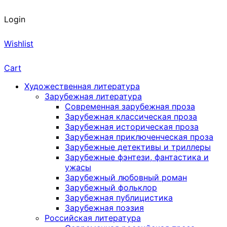
Login
Wishlist
Cart
Художественная литература
Зарубежная литература
Современная зарубежная проза
Зарубежная классическая проза
Зарубежная историческая проза
Зарубежная приключенческая проза
Зарубежные детективы и триллеры
Зарубежные фэнтези, фантастика и
ужасы
Зарубежный любовный роман
Зарубежный фольклор
Зарубежная публицистика
Зарубежная поэзия
Российская литература