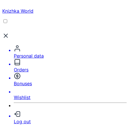
Knizhka World
Personal data
Orders
Bonuses
Wishlist
Log out