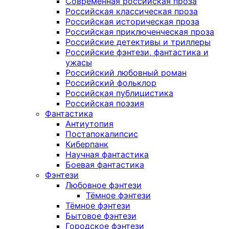
Современная российская проза
Российская классическая проза
Российская историческая проза
Российская приключенческая проза
Российские детективы и триллеры
Российские фэнтези, фантастика и
ужасы
Российский любовный роман
Российский фольклор
Российская публицистика
Российская поэзия
Фантастика
Антиутопия
Постапокалипсис
Киберпанк
Научная фантастика
Боевая фантастика
Фэнтези
Любовное фэнтези
Тёмное фэнтези
Тёмное фэнтези
Бытовое фэнтези
Городское фэнтези