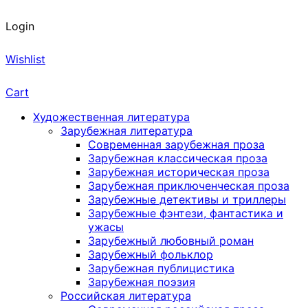
Login
Wishlist
Cart
Художественная литература
Зарубежная литература
Современная зарубежная проза
Зарубежная классическая проза
Зарубежная историческая проза
Зарубежная приключенческая проза
Зарубежные детективы и триллеры
Зарубежные фэнтези, фантастика и
ужасы
Зарубежный любовный роман
Зарубежный фольклор
Зарубежная публицистика
Зарубежная поэзия
Российская литература