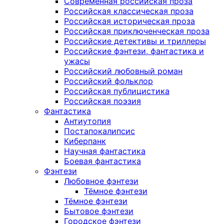
Современная российская проза
Российская классическая проза
Российская историческая проза
Российская приключенческая проза
Российские детективы и триллеры
Российские фэнтези, фантастика и
ужасы
Российский любовный роман
Российский фольклор
Российская публицистика
Российская поэзия
Фантастика
Антиутопия
Постапокалипсис
Киберпанк
Научная фантастика
Боевая фантастика
Фэнтези
Любовное фэнтези
Тёмное фэнтези
Тёмное фэнтези
Бытовое фэнтези
Городское фэнтези