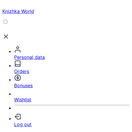
Knizhka World
Personal data
Orders
Bonuses
Wishlist
Log out