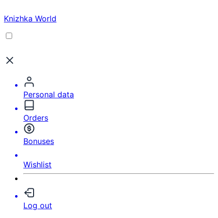
Knizhka World
Personal data
Orders
Bonuses
Wishlist
Log out