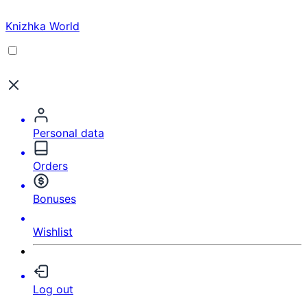
Knizhka World
Personal data
Orders
Bonuses
Wishlist
Log out