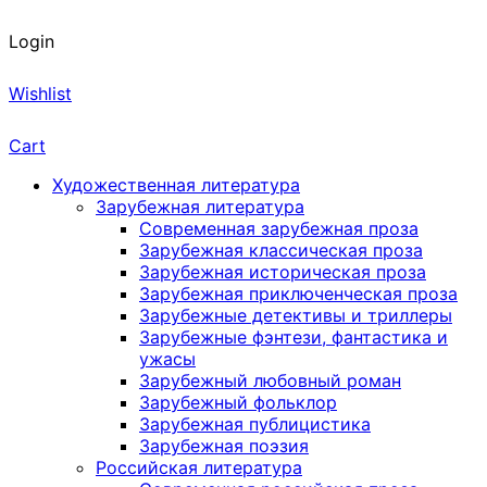
Login
Wishlist
Cart
Художественная литература
Зарубежная литература
Современная зарубежная проза
Зарубежная классическая проза
Зарубежная историческая проза
Зарубежная приключенческая проза
Зарубежные детективы и триллеры
Зарубежные фэнтези, фантастика и
ужасы
Зарубежный любовный роман
Зарубежный фольклор
Зарубежная публицистика
Зарубежная поэзия
Российская литература