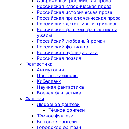
Современная российская проза
Российская классическая проза
Российская историческая проза
Российская приключенческая проза
Российские детективы и триллеры
Российские фэнтези, фантастика и
ужасы
Российский любовный роман
Российский фольклор
Российская публицистика
Российская поэзия
Фантастика
Антиутопия
Постапокалипсис
Киберпанк
Научная фантастика
Боевая фантастика
Фэнтези
Любовное фэнтези
Тёмное фэнтези
Тёмное фэнтези
Бытовое фэнтези
Городское фэнтези