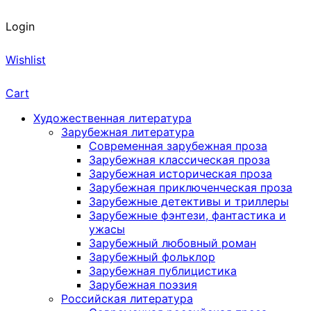
Login
Wishlist
Cart
Художественная литература
Зарубежная литература
Современная зарубежная проза
Зарубежная классическая проза
Зарубежная историческая проза
Зарубежная приключенческая проза
Зарубежные детективы и триллеры
Зарубежные фэнтези, фантастика и
ужасы
Зарубежный любовный роман
Зарубежный фольклор
Зарубежная публицистика
Зарубежная поэзия
Российская литература