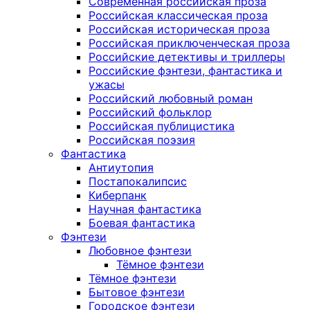
Современная российская проза
Российская классическая проза
Российская историческая проза
Российская приключенческая проза
Российские детективы и триллеры
Российские фэнтези, фантастика и
ужасы
Российский любовный роман
Российский фольклор
Российская публицистика
Российская поэзия
Фантастика
Антиутопия
Постапокалипсис
Киберпанк
Научная фантастика
Боевая фантастика
Фэнтези
Любовное фэнтези
Тёмное фэнтези
Тёмное фэнтези
Бытовое фэнтези
Городское фэнтези