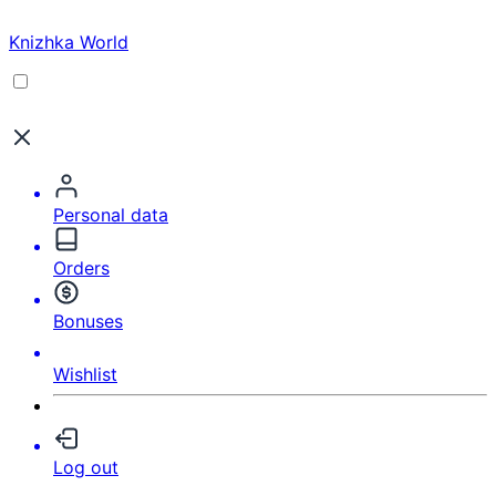
Knizhka World
Personal data
Orders
Bonuses
Wishlist
Log out