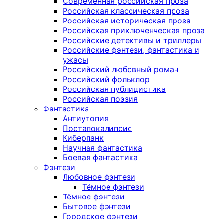
Современная российская проза
Российская классическая проза
Российская историческая проза
Российская приключенческая проза
Российские детективы и триллеры
Российские фэнтези, фантастика и
ужасы
Российский любовный роман
Российский фольклор
Российская публицистика
Российская поэзия
Фантастика
Антиутопия
Постапокалипсис
Киберпанк
Научная фантастика
Боевая фантастика
Фэнтези
Любовное фэнтези
Тёмное фэнтези
Тёмное фэнтези
Бытовое фэнтези
Городское фэнтези