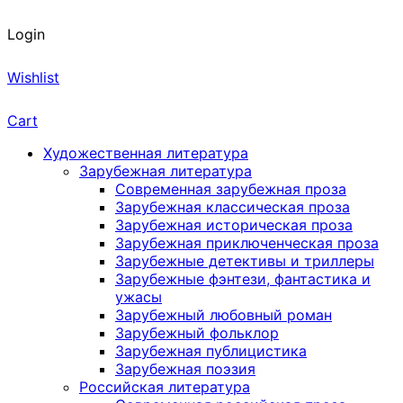
Login
Wishlist
Cart
Художественная литература
Зарубежная литература
Современная зарубежная проза
Зарубежная классическая проза
Зарубежная историческая проза
Зарубежная приключенческая проза
Зарубежные детективы и триллеры
Зарубежные фэнтези, фантастика и
ужасы
Зарубежный любовный роман
Зарубежный фольклор
Зарубежная публицистика
Зарубежная поэзия
Российская литература