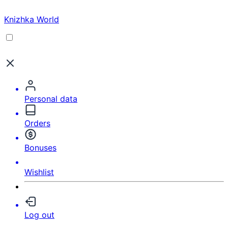
Knizhka World
Personal data
Orders
Bonuses
Wishlist
Log out