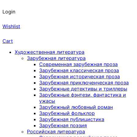
Login
Wishlist
Cart
Художественная литература
Зарубежная литература
Современная зарубежная проза
Зарубежная классическая проза
Зарубежная историческая проза
Зарубежная приключенческая проза
Зарубежные детективы и триллеры
Зарубежные фэнтези, фантастика и
ужасы
Зарубежный любовный роман
Зарубежный фольклор
Зарубежная публицистика
Зарубежная поэзия
Российская литература