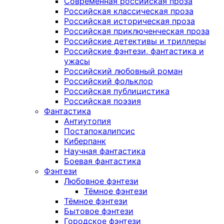
Современная российская проза
Российская классическая проза
Российская историческая проза
Российская приключенческая проза
Российские детективы и триллеры
Российские фэнтези, фантастика и
ужасы
Российский любовный роман
Российский фольклор
Российская публицистика
Российская поэзия
Фантастика
Антиутопия
Постапокалипсис
Киберпанк
Научная фантастика
Боевая фантастика
Фэнтези
Любовное фэнтези
Тёмное фэнтези
Тёмное фэнтези
Бытовое фэнтези
Городское фэнтези