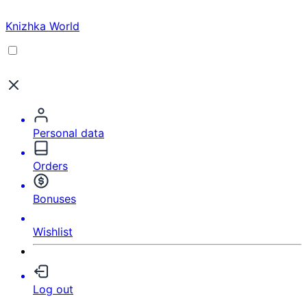
Knizhka World
Personal data
Orders
Bonuses
Wishlist
Log out