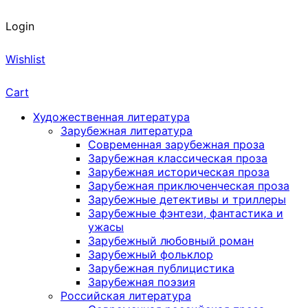
Login
Wishlist
Cart
Художественная литература
Зарубежная литература
Современная зарубежная проза
Зарубежная классическая проза
Зарубежная историческая проза
Зарубежная приключенческая проза
Зарубежные детективы и триллеры
Зарубежные фэнтези, фантастика и
ужасы
Зарубежный любовный роман
Зарубежный фольклор
Зарубежная публицистика
Зарубежная поэзия
Российская литература