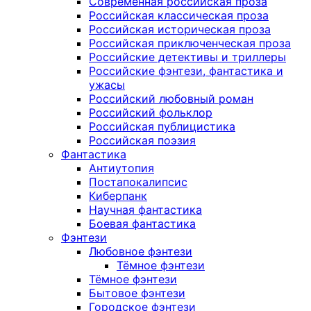
Современная российская проза
Российская классическая проза
Российская историческая проза
Российская приключенческая проза
Российские детективы и триллеры
Российские фэнтези, фантастика и
ужасы
Российский любовный роман
Российский фольклор
Российская публицистика
Российская поэзия
Фантастика
Антиутопия
Постапокалипсис
Киберпанк
Научная фантастика
Боевая фантастика
Фэнтези
Любовное фэнтези
Тёмное фэнтези
Тёмное фэнтези
Бытовое фэнтези
Городское фэнтези