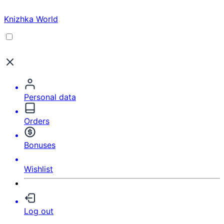
Knizhka World
Personal data
Orders
Bonuses
Wishlist
Log out