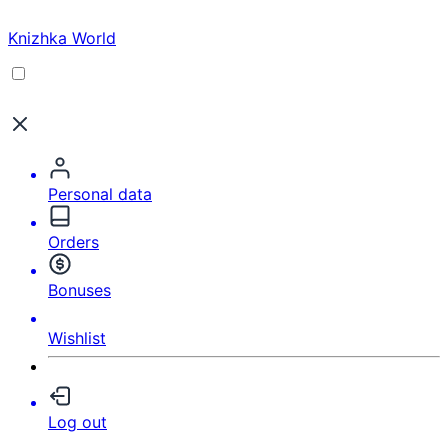
Knizhka World
Personal data
Orders
Bonuses
Wishlist
Log out