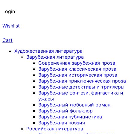
Login
Wishlist
Cart
Художественная литература
Зарубежная литература
Современная зарубежная проза
Зарубежная классическая проза
Зарубежная историческая проза
Зарубежная приключенческая проза
Зарубежные детективы и триллеры
Зарубежные фэнтези, фантастика и
ужасы
Зарубежный любовный роман
Зарубежный фольклор
Зарубежная публицистика
Зарубежная поэзия
Российская литература