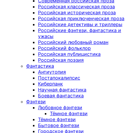
Современная российская проза
Российская классическая проза
Российская историческая проза
Российская приключенческая проза
Российские детективы и триллеры
Российские фэнтези, фантастика и
ужасы
Российский любовный роман
Российский фольклор
Российская публицистика
Российская поэзия
Фантастика
Антиутопия
Постапокалипсис
Киберпанк
Научная фантастика
Боевая фантастика
Фэнтези
Любовное фэнтези
Тёмное фэнтези
Тёмное фэнтези
Бытовое фэнтези
Городское фэнтези