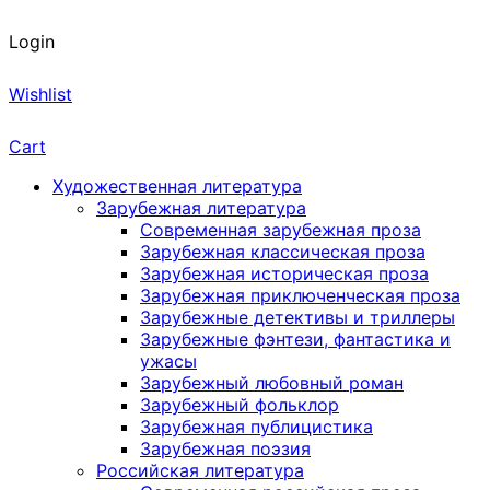
Login
Wishlist
Cart
Художественная литература
Зарубежная литература
Современная зарубежная проза
Зарубежная классическая проза
Зарубежная историческая проза
Зарубежная приключенческая проза
Зарубежные детективы и триллеры
Зарубежные фэнтези, фантастика и
ужасы
Зарубежный любовный роман
Зарубежный фольклор
Зарубежная публицистика
Зарубежная поэзия
Российская литература