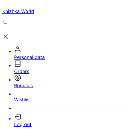
Knizhka World
Personal data
Orders
Bonuses
Wishlist
Log out