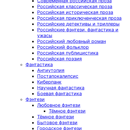
Современная российская проза
Российская классическая проза
Российская историческая проза
Российская приключенческая проза
Российские детективы и триллеры
Российские фэнтези, фантастика и
ужасы
Российский любовный роман
Российский фольклор
Российская публицистика
Российская поэзия
Фантастика
Антиутопия
Постапокалипсис
Киберпанк
Научная фантастика
Боевая фантастика
Фэнтези
Любовное фэнтези
Тёмное фэнтези
Тёмное фэнтези
Бытовое фэнтези
Городское фэнтези