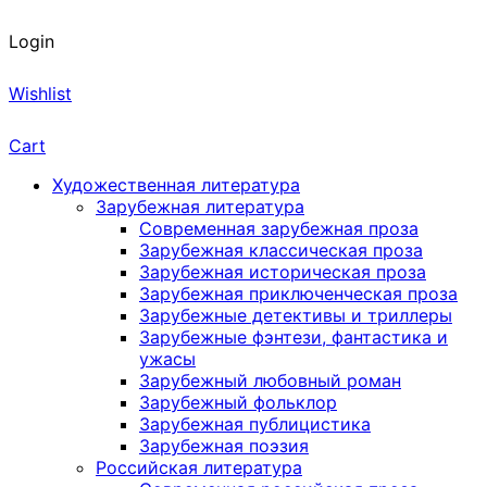
Login
Wishlist
Cart
Художественная литература
Зарубежная литература
Современная зарубежная проза
Зарубежная классическая проза
Зарубежная историческая проза
Зарубежная приключенческая проза
Зарубежные детективы и триллеры
Зарубежные фэнтези, фантастика и
ужасы
Зарубежный любовный роман
Зарубежный фольклор
Зарубежная публицистика
Зарубежная поэзия
Российская литература