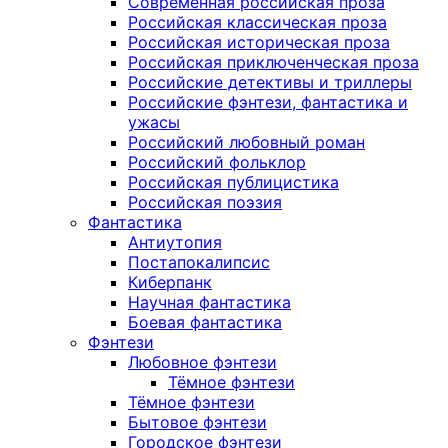
Современная российская проза
Российская классическая проза
Российская историческая проза
Российская приключенческая проза
Российские детективы и триллеры
Российские фэнтези, фантастика и
ужасы
Российский любовный роман
Российский фольклор
Российская публицистика
Российская поэзия
Фантастика
Антиутопия
Постапокалипсис
Киберпанк
Научная фантастика
Боевая фантастика
Фэнтези
Любовное фэнтези
Тёмное фэнтези
Тёмное фэнтези
Бытовое фэнтези
Городское фэнтези