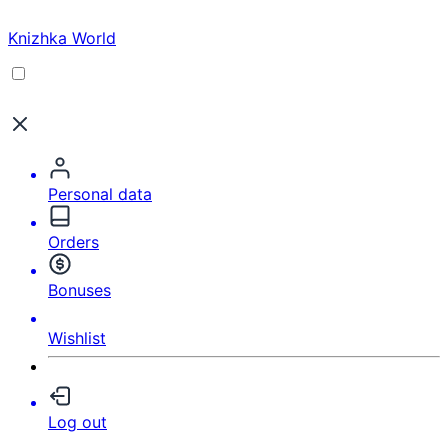
Knizhka World
Personal data
Orders
Bonuses
Wishlist
Log out