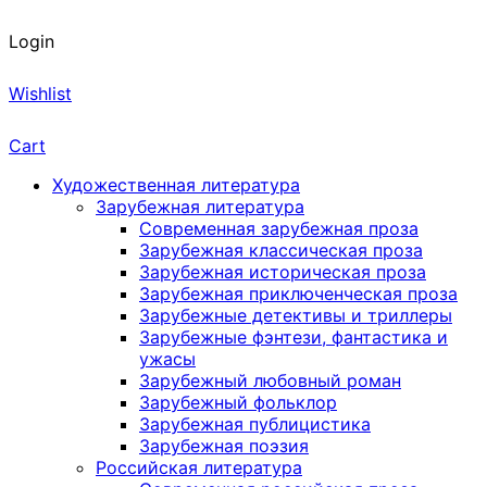
Login
Wishlist
Cart
Художественная литература
Зарубежная литература
Современная зарубежная проза
Зарубежная классическая проза
Зарубежная историческая проза
Зарубежная приключенческая проза
Зарубежные детективы и триллеры
Зарубежные фэнтези, фантастика и
ужасы
Зарубежный любовный роман
Зарубежный фольклор
Зарубежная публицистика
Зарубежная поэзия
Российская литература