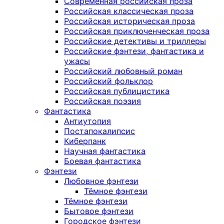
Современная российская проза
Российская классическая проза
Российская историческая проза
Российская приключенческая проза
Российские детективы и триллеры
Российские фэнтези, фантастика и
ужасы
Российский любовный роман
Российский фольклор
Российская публицистика
Российская поэзия
Фантастика
Антиутопия
Постапокалипсис
Киберпанк
Научная фантастика
Боевая фантастика
Фэнтези
Любовное фэнтези
Тёмное фэнтези
Тёмное фэнтези
Бытовое фэнтези
Городское фэнтези