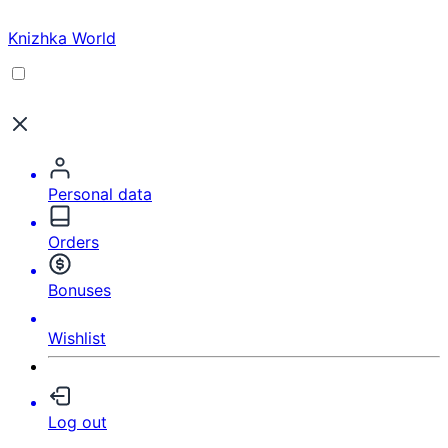
Knizhka World
Personal data
Orders
Bonuses
Wishlist
Log out