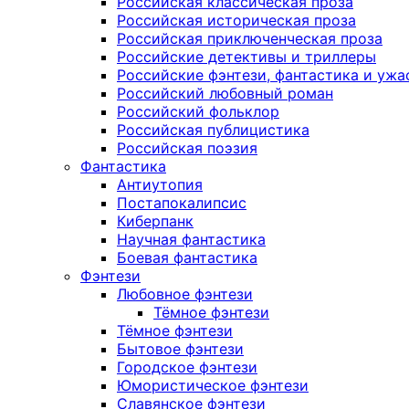
Российская классическая проза
Российская историческая проза
Российская приключенческая проза
Российские детективы и триллеры
Российские фэнтези, фантастика и ужа
Российский любовный роман
Российский фольклор
Российская публицистика
Российская поэзия
Фантастика
Антиутопия
Постапокалипсис
Киберпанк
Научная фантастика
Боевая фантастика
Фэнтези
Любовное фэнтези
Тёмное фэнтези
Тёмное фэнтези
Бытовое фэнтези
Городское фэнтези
Юмористическое фэнтези
Славянское фэнтези