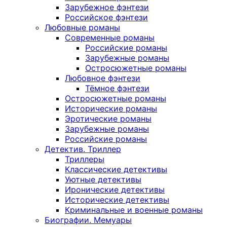
Зарубежное фэнтези
Российское фэнтези
Любовные романы
Современные романы
Российские романы
Зарубежные романы
Остросюжетные романы
Любовное фэнтези
Тёмное фэнтези
Остросюжетные романы
Исторические романы
Эротические романы
Зарубежные романы
Российские романы
Детектив. Триллер
Триллеры
Классические детективы
Уютные детективы
Иронические детективы
Исторические детективы
Криминальные и военные романы
Биографии. Мемуары