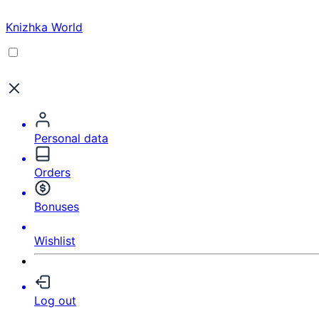
Knizhka World
Personal data
Orders
Bonuses
Wishlist
Log out