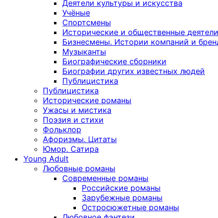
Деятели культуры и искусства
Учёные
Спортсмены
Исторические и общественные деятел
Бизнесмены. Истории компаний и брен
Музыканты
Биографические сборники
Биографии других известных людей
Публицистика
Публицистика
Исторические романы
Ужасы и мистика
Поэзия и стихи
Фольклор
Афоризмы. Цитаты
Юмор. Сатира
Young Adult
Любовные романы
Современные романы
Российские романы
Зарубежные романы
Остросюжетные романы
Любовное фэнтези