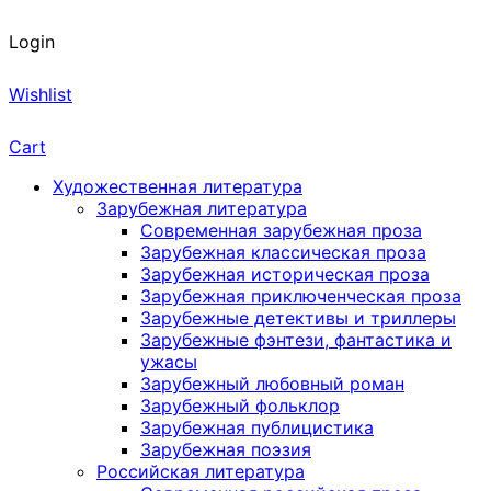
Login
Wishlist
Cart
Художественная литература
Зарубежная литература
Современная зарубежная проза
Зарубежная классическая проза
Зарубежная историческая проза
Зарубежная приключенческая проза
Зарубежные детективы и триллеры
Зарубежные фэнтези, фантастика и
ужасы
Зарубежный любовный роман
Зарубежный фольклор
Зарубежная публицистика
Зарубежная поэзия
Российская литература