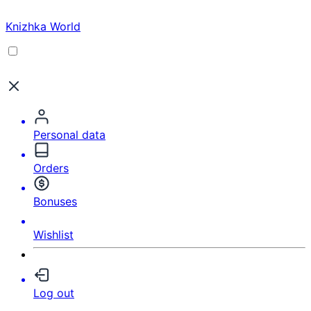
Knizhka World
Personal data
Orders
Bonuses
Wishlist
Log out