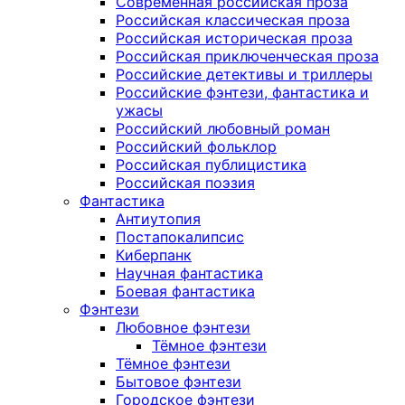
Современная российская проза
Российская классическая проза
Российская историческая проза
Российская приключенческая проза
Российские детективы и триллеры
Российские фэнтези, фантастика и
ужасы
Российский любовный роман
Российский фольклор
Российская публицистика
Российская поэзия
Фантастика
Антиутопия
Постапокалипсис
Киберпанк
Научная фантастика
Боевая фантастика
Фэнтези
Любовное фэнтези
Тёмное фэнтези
Тёмное фэнтези
Бытовое фэнтези
Городское фэнтези