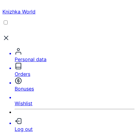
Knizhka World
Personal data
Orders
Bonuses
Wishlist
Log out