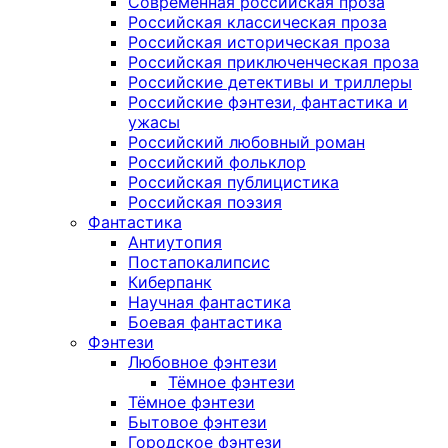
Современная российская проза
Российская классическая проза
Российская историческая проза
Российская приключенческая проза
Российские детективы и триллеры
Российские фэнтези, фантастика и
ужасы
Российский любовный роман
Российский фольклор
Российская публицистика
Российская поэзия
Фантастика
Антиутопия
Постапокалипсис
Киберпанк
Научная фантастика
Боевая фантастика
Фэнтези
Любовное фэнтези
Тёмное фэнтези
Тёмное фэнтези
Бытовое фэнтези
Городское фэнтези