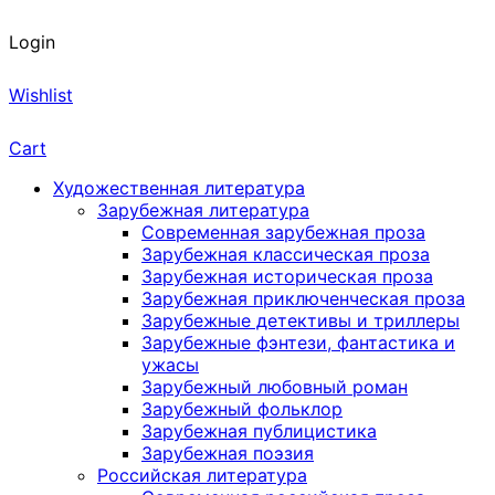
Login
Wishlist
Cart
Художественная литература
Зарубежная литература
Современная зарубежная проза
Зарубежная классическая проза
Зарубежная историческая проза
Зарубежная приключенческая проза
Зарубежные детективы и триллеры
Зарубежные фэнтези, фантастика и
ужасы
Зарубежный любовный роман
Зарубежный фольклор
Зарубежная публицистика
Зарубежная поэзия
Российская литература