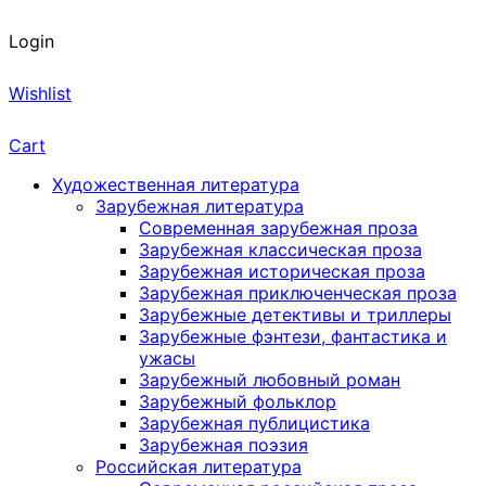
Login
Wishlist
Cart
Художественная литература
Зарубежная литература
Современная зарубежная проза
Зарубежная классическая проза
Зарубежная историческая проза
Зарубежная приключенческая проза
Зарубежные детективы и триллеры
Зарубежные фэнтези, фантастика и
ужасы
Зарубежный любовный роман
Зарубежный фольклор
Зарубежная публицистика
Зарубежная поэзия
Российская литература