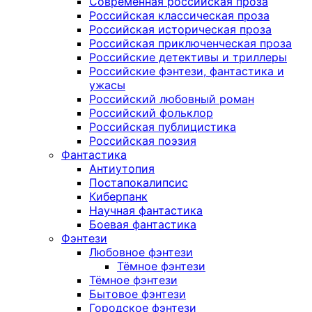
Современная российская проза
Российская классическая проза
Российская историческая проза
Российская приключенческая проза
Российские детективы и триллеры
Российские фэнтези, фантастика и
ужасы
Российский любовный роман
Российский фольклор
Российская публицистика
Российская поэзия
Фантастика
Антиутопия
Постапокалипсис
Киберпанк
Научная фантастика
Боевая фантастика
Фэнтези
Любовное фэнтези
Тёмное фэнтези
Тёмное фэнтези
Бытовое фэнтези
Городское фэнтези