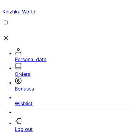
Knizhka World
Personal data
Orders
Bonuses
Wishlist
Log out