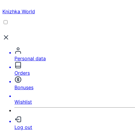
Knizhka World
Personal data
Orders
Bonuses
Wishlist
Log out