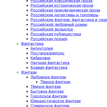
Российская классическая проза
Российская историческая проза
Российская приключенческая проза
Российские детективы и триллеры
Российские фэнтези, фантастика и ужа
Российский любовный роман
Российский фольклор
Российская публицистика
Российская поэзия
Фантастика
Антиутопия
Постапокалипсис
Киберпанк
Научная фантастика
Боевая фантастика
Фэнтези
Любовное фэнтези
Тёмное фэнтези
Тёмное фэнтези
Бытовое фэнтези
Городское фэнтези
Юмористическое фэнтези
Славянское фэнтези