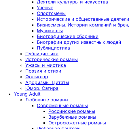
Деятели культуры и искусства
Учёные
Спортсмены
Исторические и общественные деятел
Бизнесмены. Истории компаний и брен
Музыканты
Биографические сборники
Биографии других известных людей
Публицистика
Публицистика
Исторические романы
Ужасы и мистика
Поэзия и стихи
Фольклор
Афоризмы. Цитаты
Юмор. Сатира
Young Adult
Любовные романы
Современные романы
Российские романы
Зарубежные романы
Остросюжетные романы
Любовное фэнтези