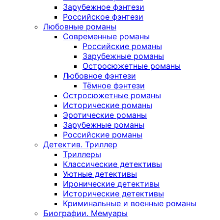
Зарубежное фэнтези
Российское фэнтези
Любовные романы
Современные романы
Российские романы
Зарубежные романы
Остросюжетные романы
Любовное фэнтези
Тёмное фэнтези
Остросюжетные романы
Исторические романы
Эротические романы
Зарубежные романы
Российские романы
Детектив. Триллер
Триллеры
Классические детективы
Уютные детективы
Иронические детективы
Исторические детективы
Криминальные и военные романы
Биографии. Мемуары