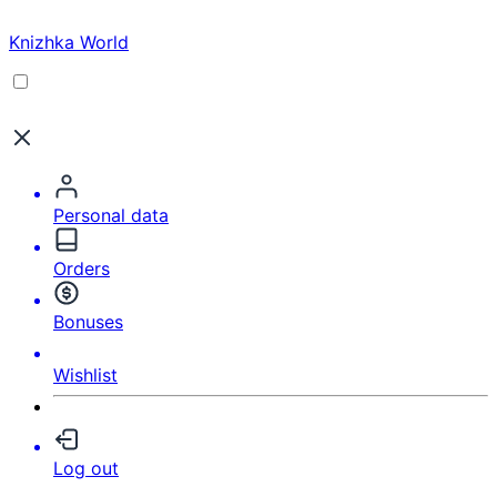
Knizhka World
Personal data
Orders
Bonuses
Wishlist
Log out