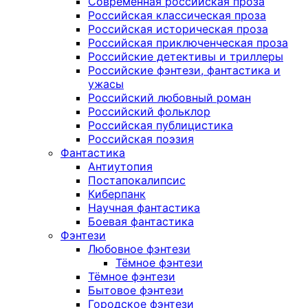
Современная российская проза
Российская классическая проза
Российская историческая проза
Российская приключенческая проза
Российские детективы и триллеры
Российские фэнтези, фантастика и
ужасы
Российский любовный роман
Российский фольклор
Российская публицистика
Российская поэзия
Фантастика
Антиутопия
Постапокалипсис
Киберпанк
Научная фантастика
Боевая фантастика
Фэнтези
Любовное фэнтези
Тёмное фэнтези
Тёмное фэнтези
Бытовое фэнтези
Городское фэнтези