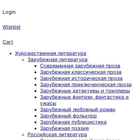
Login
Wishlist
Cart
Художественная литература
Зарубежная литература
Современная зарубежная проза
Зарубежная классическая проза
Зарубежная историческая проза
Зарубежная приключенческая проза
Зарубежные детективы и триллеры
Зарубежные фэнтези, фантастика и
ужасы
Зарубежный любовный роман
Зарубежный фольклор
Зарубежная публицистика
Зарубежная поэзия
Российская литература