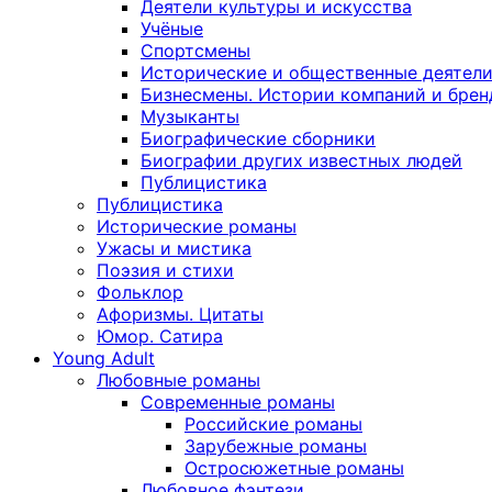
Деятели культуры и искусства
Учёные
Спортсмены
Исторические и общественные деятел
Бизнесмены. Истории компаний и брен
Музыканты
Биографические сборники
Биографии других известных людей
Публицистика
Публицистика
Исторические романы
Ужасы и мистика
Поэзия и стихи
Фольклор
Афоризмы. Цитаты
Юмор. Сатира
Young Adult
Любовные романы
Современные романы
Российские романы
Зарубежные романы
Остросюжетные романы
Любовное фэнтези