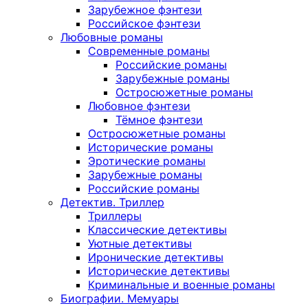
Зарубежное фэнтези
Российское фэнтези
Любовные романы
Современные романы
Российские романы
Зарубежные романы
Остросюжетные романы
Любовное фэнтези
Тёмное фэнтези
Остросюжетные романы
Исторические романы
Эротические романы
Зарубежные романы
Российские романы
Детектив. Триллер
Триллеры
Классические детективы
Уютные детективы
Иронические детективы
Исторические детективы
Криминальные и военные романы
Биографии. Мемуары