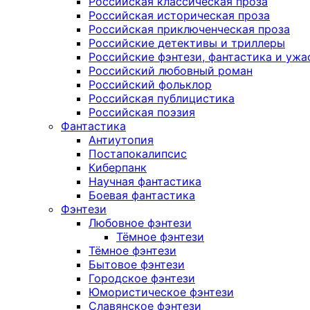
Российская классическая проза
Российская историческая проза
Российская приключенческая проза
Российские детективы и триллеры
Российские фэнтези, фантастика и ужа
Российский любовный роман
Российский фольклор
Российская публицистика
Российская поэзия
Фантастика
Антиутопия
Постапокалипсис
Киберпанк
Научная фантастика
Боевая фантастика
Фэнтези
Любовное фэнтези
Тёмное фэнтези
Тёмное фэнтези
Бытовое фэнтези
Городское фэнтези
Юмористическое фэнтези
Славянское фэнтези