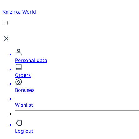
Knizhka World
Personal data
Orders
Bonuses
Wishlist
Log out