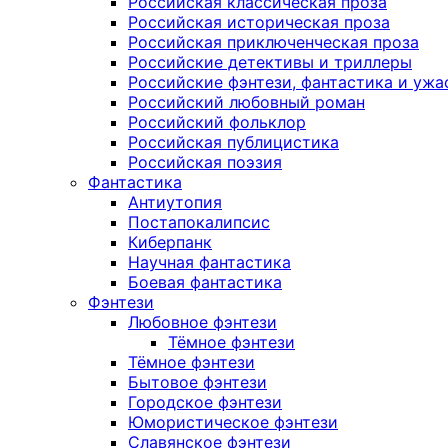
Российская классическая проза
Российская историческая проза
Российская приключенческая проза
Российские детективы и триллеры
Российские фэнтези, фантастика и ужа
Российский любовный роман
Российский фольклор
Российская публицистика
Российская поэзия
Фантастика
Антиутопия
Постапокалипсис
Киберпанк
Научная фантастика
Боевая фантастика
Фэнтези
Любовное фэнтези
Тёмное фэнтези
Тёмное фэнтези
Бытовое фэнтези
Городское фэнтези
Юмористическое фэнтези
Славянское фэнтези