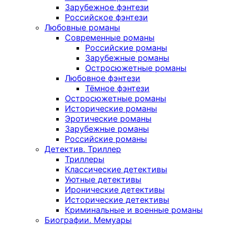
Зарубежное фэнтези
Российское фэнтези
Любовные романы
Современные романы
Российские романы
Зарубежные романы
Остросюжетные романы
Любовное фэнтези
Тёмное фэнтези
Остросюжетные романы
Исторические романы
Эротические романы
Зарубежные романы
Российские романы
Детектив. Триллер
Триллеры
Классические детективы
Уютные детективы
Иронические детективы
Исторические детективы
Криминальные и военные романы
Биографии. Мемуары