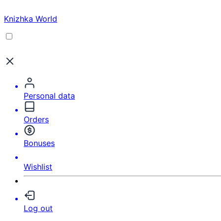
Knizhka World
Personal data
Orders
Bonuses
Wishlist
Log out