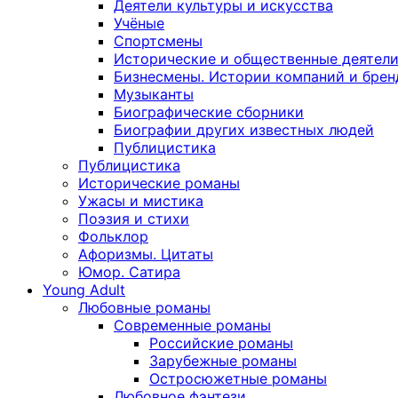
Деятели культуры и искусства
Учёные
Спортсмены
Исторические и общественные деятел
Бизнесмены. Истории компаний и брен
Музыканты
Биографические сборники
Биографии других известных людей
Публицистика
Публицистика
Исторические романы
Ужасы и мистика
Поэзия и стихи
Фольклор
Афоризмы. Цитаты
Юмор. Сатира
Young Adult
Любовные романы
Современные романы
Российские романы
Зарубежные романы
Остросюжетные романы
Любовное фэнтези