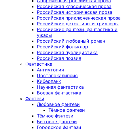
Современная российская проза
Российская классическая проза
Российская историческая проза
Российская приключенческая проза
Российские детективы и триллеры
Российские фэнтези, фантастика и
ужасы
Российский любовный роман
Российский фольклор
Российская публицистика
Российская поэзия
Фантастика
Антиутопия
Постапокалипсис
Киберпанк
Научная фантастика
Боевая фантастика
Фэнтези
Любовное фэнтези
Тёмное фэнтези
Тёмное фэнтези
Бытовое фэнтези
Городское фэнтези