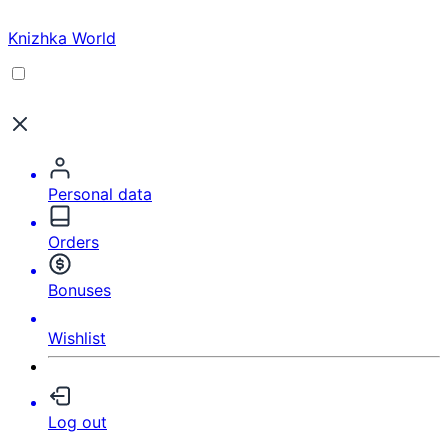
Knizhka World
Personal data
Orders
Bonuses
Wishlist
Log out