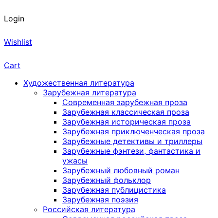
Login
Wishlist
Cart
Художественная литература
Зарубежная литература
Современная зарубежная проза
Зарубежная классическая проза
Зарубежная историческая проза
Зарубежная приключенческая проза
Зарубежные детективы и триллеры
Зарубежные фэнтези, фантастика и
ужасы
Зарубежный любовный роман
Зарубежный фольклор
Зарубежная публицистика
Зарубежная поэзия
Российская литература