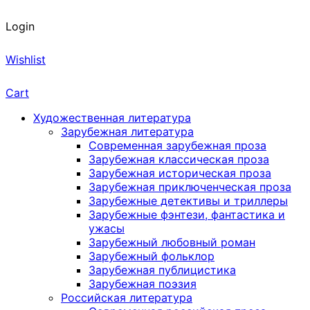
Login
Wishlist
Cart
Художественная литература
Зарубежная литература
Современная зарубежная проза
Зарубежная классическая проза
Зарубежная историческая проза
Зарубежная приключенческая проза
Зарубежные детективы и триллеры
Зарубежные фэнтези, фантастика и
ужасы
Зарубежный любовный роман
Зарубежный фольклор
Зарубежная публицистика
Зарубежная поэзия
Российская литература