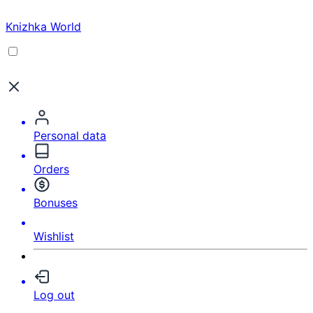
Knizhka World
Personal data
Orders
Bonuses
Wishlist
Log out