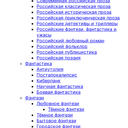
Современная российская проза
Российская классическая проза
Российская историческая проза
Российская приключенческая проза
Российские детективы и триллеры
Российские фэнтези, фантастика и
ужасы
Российский любовный роман
Российский фольклор
Российская публицистика
Российская поэзия
Фантастика
Антиутопия
Постапокалипсис
Киберпанк
Научная фантастика
Боевая фантастика
Фэнтези
Любовное фэнтези
Тёмное фэнтези
Тёмное фэнтези
Бытовое фэнтези
Городское фэнтези