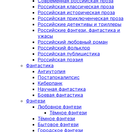
Современная российская проза
Российская классическая проза
Российская историческая проза
Российская приключенческая проза
Российские детективы и триллеры
Российские фэнтези, фантастика и
ужасы
Российский любовный роман
Российский фольклор
Российская публицистика
Российская поэзия
Фантастика
Антиутопия
Постапокалипсис
Киберпанк
Научная фантастика
Боевая фантастика
Фэнтези
Любовное фэнтези
Тёмное фэнтези
Тёмное фэнтези
Бытовое фэнтези
Городское фэнтези