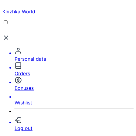
Knizhka World
Personal data
Orders
Bonuses
Wishlist
Log out