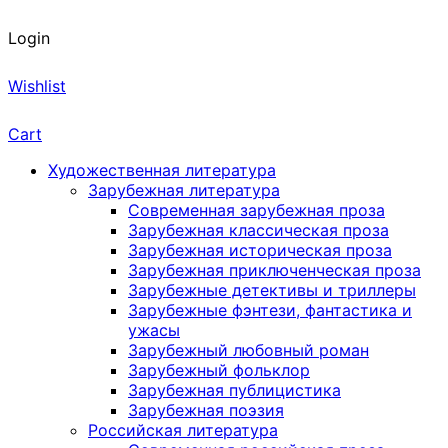
Login
Wishlist
Cart
Художественная литература
Зарубежная литература
Современная зарубежная проза
Зарубежная классическая проза
Зарубежная историческая проза
Зарубежная приключенческая проза
Зарубежные детективы и триллеры
Зарубежные фэнтези, фантастика и
ужасы
Зарубежный любовный роман
Зарубежный фольклор
Зарубежная публицистика
Зарубежная поэзия
Российская литература