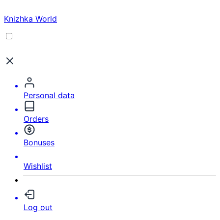
Knizhka World
Personal data
Orders
Bonuses
Wishlist
Log out