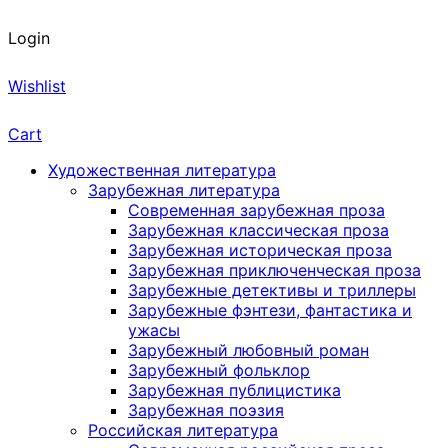
Login
Wishlist
Cart
Художественная литература
Зарубежная литература
Современная зарубежная проза
Зарубежная классическая проза
Зарубежная историческая проза
Зарубежная приключенческая проза
Зарубежные детективы и триллеры
Зарубежные фэнтези, фантастика и
ужасы
Зарубежный любовный роман
Зарубежный фольклор
Зарубежная публицистика
Зарубежная поэзия
Российская литература