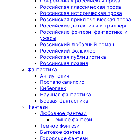
Современная российская проза
Российская классическая проза
Российская историческая проза
Российская приключенческая проза
Российские детективы и триллеры
Российские фэнтези, фантастика и
ужасы
Российский любовный роман
Российский фольклор
Российская публицистика
Российская поэзия
Фантастика
Антиутопия
Постапокалипсис
Киберпанк
Научная фантастика
Боевая фантастика
Фэнтези
Любовное фэнтези
Тёмное фэнтези
Тёмное фэнтези
Бытовое фэнтези
Городское фэнтези