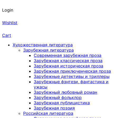
Login
Wishlist
Cart
Художественная литература
Зарубежная литература
Современная зарубежная проза
Зарубежная классическая проза
Зарубежная историческая проза
Зарубежная приключенческая проза
Зарубежные детективы и триллеры
Зарубежные фэнтези, фантастика и
ужасы
Зарубежный любовный роман
Зарубежный фольклор
Зарубежная публицистика
Зарубежная поэзия
Российская литература