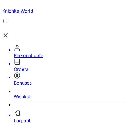
Knizhka World
Personal data
Orders
Bonuses
Wishlist
Log out