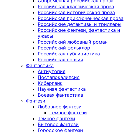
Современная российская проза
Российская классическая проза
Российская историческая проза
Российская приключенческая проза
Российские детективы и триллеры
Российские фэнтези, фантастика и
ужасы
Российский любовный роман
Российский фольклор
Российская публицистика
Российская поэзия
Фантастика
Антиутопия
Постапокалипсис
Киберпанк
Научная фантастика
Боевая фантастика
Фэнтези
Любовное фэнтези
Тёмное фэнтези
Тёмное фэнтези
Бытовое фэнтези
Городское фэнтези