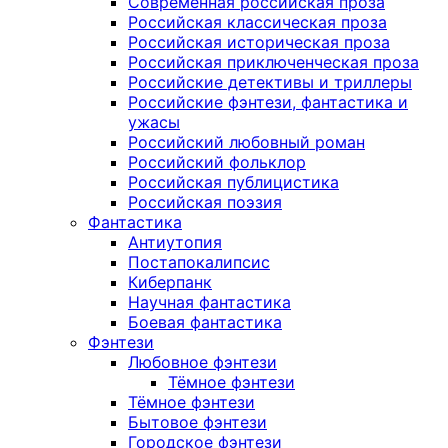
Современная российская проза
Российская классическая проза
Российская историческая проза
Российская приключенческая проза
Российские детективы и триллеры
Российские фэнтези, фантастика и
ужасы
Российский любовный роман
Российский фольклор
Российская публицистика
Российская поэзия
Фантастика
Антиутопия
Постапокалипсис
Киберпанк
Научная фантастика
Боевая фантастика
Фэнтези
Любовное фэнтези
Тёмное фэнтези
Тёмное фэнтези
Бытовое фэнтези
Городское фэнтези