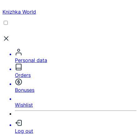
Knizhka World
Personal data
Orders
Bonuses
Wishlist
Log out