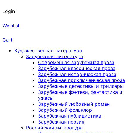
Login
Wishlist
Cart
Художественная литература
Зарубежная литература
Современная зарубежная проза
Зарубежная классическая проза
Зарубежная историческая проза
Зарубежная приключенческая проза
Зарубежные детективы и триллеры
Зарубежные фэнтези, фантастика и
ужасы
Зарубежный любовный роман
Зарубежный фольклор
Зарубежная публицистика
Зарубежная поэзия
Российская литература