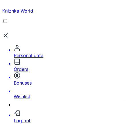
Knizhka World
Personal data
Orders
Bonuses
Wishlist
Log out