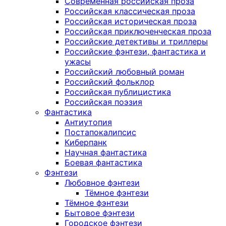
Современная российская проза
Российская классическая проза
Российская историческая проза
Российская приключенческая проза
Российские детективы и триллеры
Российские фэнтези, фантастика и
ужасы
Российский любовный роман
Российский фольклор
Российская публицистика
Российская поэзия
Фантастика
Антиутопия
Постапокалипсис
Киберпанк
Научная фантастика
Боевая фантастика
Фэнтези
Любовное фэнтези
Тёмное фэнтези
Тёмное фэнтези
Бытовое фэнтези
Городское фэнтези