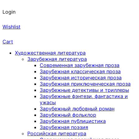
Login
Wishlist
Cart
Художественная литература
Зарубежная литература
Современная зарубежная проза
Зарубежная классическая проза
Зарубежная историческая проза
Зарубежная приключенческая проза
Зарубежные детективы и триллеры
Зарубежные фэнтези, фантастика и
ужасы
Зарубежный любовный роман
Зарубежный фольклор
Зарубежная публицистика
Зарубежная поэзия
Российская литература